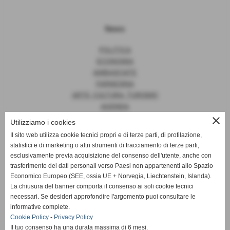
News
POLITICA
ECONOMIA
AMBASCIATE
FARNESINA
ARTE, CULTURA, TURISMO
AGENDA
close
Utilizziamo i cookies
Il sito web utilizza cookie tecnici propri e di terze parti, di profilazione,
statistici e di marketing o altri strumenti di tracciamento di terze parti,
News
esclusivamente previa acquisizione del consenso dell'utente, anche con
trasferimento dei dati personali verso Paesi non appartenenti allo Spazio
EUROPA
Economico Europeo (SEE, ossia UE + Norvegia, Liechtenstein, Islanda).
OPINIONI
La chiusura del banner comporta il consenso ai soli cookie tecnici
PARLAMENTO
necessari. Se desideri approfondire l'argomento puoi consultare le
PERSONE
informative complete.
VATICANO
Cookie Policy
-
Privacy Policy
MADE IN ITALY
Il tuo consenso ha una durata massima di 6 mesi.