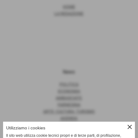
HOME
LA REDAZIONE
News
POLITICA
ECONOMIA
AMBASCIATE
FARNESINA
ARTE, CULTURA, TURISMO
AGENDA
close
Utilizziamo i cookies
Il sito web utilizza cookie tecnici propri e di terze parti, di profilazione,