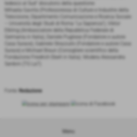
tedesco al Sud” discutono della questione:
Mihaela Gavrila (Professoressa di Culture e Industrie della
Televisione, Dipartimento Comunicazione e Ricerca Sociale
– Università degli Studi di Roma “La Sapienza”), Viktor
Elbling (Ambasciatore della Repubblica Federale di
Germania in Italia), Daniele Pugliese (Fondatore e autore
Casa Surace), Gabriele Strazzullo (Fondatore e autore Casa
Surace) e Michael Braun (Consigliere scientifico della
Fondazione Friedrich Ebert in Italia). Modera Alessandra
Sardoni (TG La7).
Fonte:
Redazione
Menu