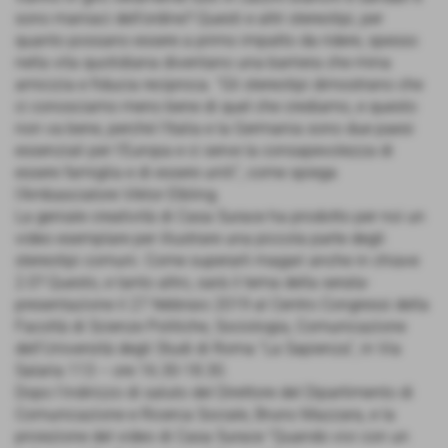
sono maniaci dell’ordine? Questi e altri stereotipi, per
quanto possano essere a primo impatto da ridere, spesso
nella vita quotidiana diventano una barriera che mina
amicizia e fiducia reciproca. “Gli stereotipi dimostrano che
ci conosciamo meno bene di quel che crediamo, e questo
non va bene, perché l’Italia e la Germania sono due paesi
essenziali per l’Europa e ci serve la consapevolezza di
essere famiglia e di essere uniti”, come spiega
l’Ambasciatore Viktor Elbling.
La geniale creatività di Casa Surace ha prodotto per noi un
video esemplare per illustrare una piccola parte degli
stereotipi comuni. Come superarli magari anche in chiave
2.0? Questo, e tanto altro, sarà il tema della serata-
presentazione il 27 febbraio 2019 al Centro Congressi della
Facoltà di Scienze Politiche, Sociologia, Comunicazione
dell’Università degli Studi di Roma “La Sapienza”, in Via
Salaria 113 – ore 16.30-18.30.
Dopo l’indirizzo di saluto del Direttore del Dipartimento di
Comunicazione e Ricerca Sociale, Bruno Mazzara, e la
proiezione del video di Casa Surace “Quando vivi con un