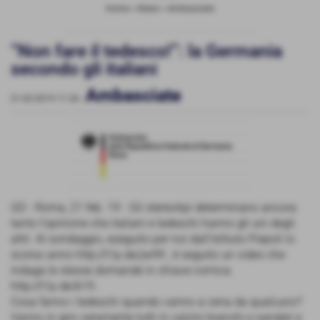
Home
>
News
>
Ambasciate
“Non fare il tedesco!”: la Germania
secondo gli italiani
Ambasciate
21-02-2019 11:26
-
GD - Roma, 21 feb. 19 - Gli stereotipi determinano ancora
tanto l’opinione che italiani e tedeschi hanno gli uni degli
altri. Al sondaggio, eseguito per noi dall’Istituto Piepoli lo
scorso anno http://t1p.de/jw99 , è seguito un video che
indaga le stesse domande in chiave comica
http://t1p.de/b1fi .
Cosa fanno i tedeschi quando vanno a cena da qualcuno?
Vanno in giro veramente tutti in calzini bianchi e sandali e