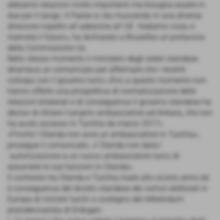
abbiamo relazioni molto importanti ma bisogna essere in
due per il tango. Il Paese si sta muovendo in una diversa
direzione rispetto all´adesione all´UE. Vediamo cosa ci
riserverà il futuro», ha dichiarato a Bruxelles un portavoce
della Commissione Ue.
Nello stesso momento il ministero degli esteri olandese
diramava un comunicato per affermare che i recenti
colloqui con il governo turco «fino a questo momento non
hanno offerto una prospettiva di normalizzazione delle
relazioni bilaterali e di conseguenza il governo olandese ha
deciso di ritirare il proprio ambasciatore ad Ankara, che non
ha avuto accesso in Turchia da marzo 2017».
«Finché l´Olanda non avrà un ambasciatore in Turchia»,
prosegue il comunicato, «l´Olanda non darà l
´autorizzazione a un nuovo ambasciatore turco di
assumere le sue funzioni in Olanda».
Il contrasto tra Olanda e Turchia risale allo scorso anno ed
è conseguenza del divieto olandese dei comizi elettorali in
Europa di ministri turchi a sostegno del referendum
presidenzialista di Erdogan.