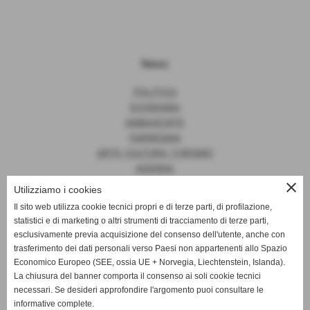
News
POLITICA
ECONOMIA
AMBASCIATE
FARNESINA
ARTE, CULTURA, TURISMO
AGENDA
close
Utilizziamo i cookies
Il sito web utilizza cookie tecnici propri e di terze parti, di profilazione,
statistici e di marketing o altri strumenti di tracciamento di terze parti,
News
esclusivamente previa acquisizione del consenso dell'utente, anche con
trasferimento dei dati personali verso Paesi non appartenenti allo Spazio
EUROPA
Economico Europeo (SEE, ossia UE + Norvegia, Liechtenstein, Islanda).
OPINIONI
La chiusura del banner comporta il consenso ai soli cookie tecnici
PARLAMENTO
necessari. Se desideri approfondire l'argomento puoi consultare le
PERSONE
informative complete.