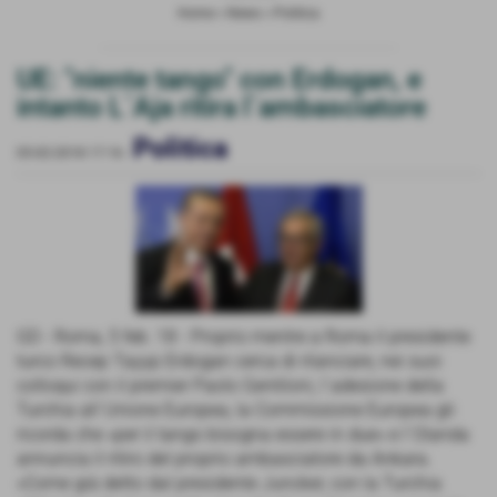
Home
>
News
>
Politica
UE: "niente tango" con Erdogan, e
intanto L´Aja ritira l´ambasciatore
Politica
05-02-2018 17:16
-
GD - Roma, 5 feb. 18 - Proprio mentre a Roma il presidente
turco Recep Tayyp Erdogan cerca di rilanciare, nei suoi
colloqui con il premier Paolo Gentiloni, l´adesione della
Turchia all´Unione Europea, la Commissione Europea gli
ricorda che «per il tango bisogna essere in due» e l´Olanda
annuncia il ritiro del proprio ambasciatore da Ankara.
«Come già detto dal presidente Juncker, con la Turchia