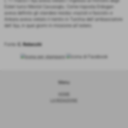
L´11 marzo l´Aja aveva vietato l´ingresso al ministro degli
Esteri turco Mevlüt Cavusoglu. Come risposta Erdogan
aveva definito gli olandesi residui «nazisti e fascisti» e
Ankara aveva vietato il rientro in Turchia dell´ambasciatore
dell´Aja, in quei giorni in missione all´estero.
Fonte:
C. Rebecchi
Menu
HOME
LA REDAZIONE