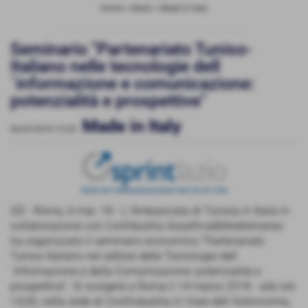
Home
>
News
>
Made in Italy
Seminario "Partenariato Tuniso-
Italiano nelle tecnologie dell
´informazione e comunicazione:
potenzialità e prospettive"
Made in Italy
06-03-2018 15:25
-
GD - Roma, 6 mar. 18 - L´Ambasciata di Tunisia in Italia in
collaborazione con Confidustria Assafrica&Mediterraneo
ha organizzato il seminario economico "Partenariato
Tuniso-Italiano nel settore delle Tecnologie dell
´Informazione e della Comunicazione: potenzialità e
prospettive". Si svolgerà a Roma il 14 marzo 2018 - alle ore
14,00, nella sede di Confindustria in Viale dell´Astronomia,