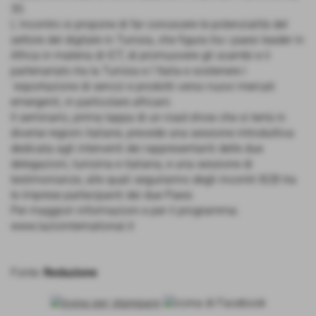
30.
L´incontro si propone di far conoscere le potenzialità del
settore del digitale in Tunisia, che figura tra i paesi leader in
Africa in materia di ICT, di promuovere gli scambi e il
partenariato tra la Tunisia e l´Italia e sostenere l
´esportazione di servizi e prodotti verso nuovi mercati
emergenti, in particolare africani.
Il seminario, prima tappa di un road show che si terrà in
diverse regioni italiane, prevede una sessione introduttiva
dedicata agli interventi dei rappresentanti delle due
delegazioni, tunisina e italiana, e una sessione di
testimonianze, alle quali seguiranno degli incontri B2B tra
le imprese partecipanti dei due Paesi.
Per maggiori informazioni e per il programma:
www.laziointernational.it
Fonte:
Redazione