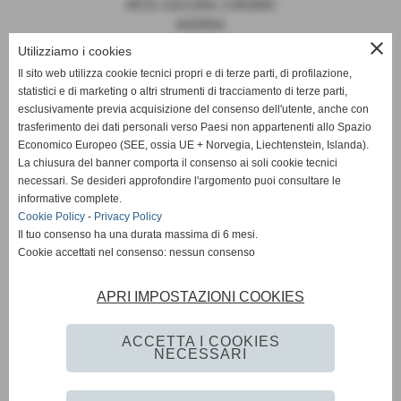
ARTE, CULTURA, TURISMO
AGENDA
close
Utilizziamo i cookies
Il sito web utilizza cookie tecnici propri e di terze parti, di profilazione,
statistici e di marketing o altri strumenti di tracciamento di terze parti,
News
esclusivamente previa acquisizione del consenso dell'utente, anche con
trasferimento dei dati personali verso Paesi non appartenenti allo Spazio
EUROPA
Economico Europeo (SEE, ossia UE + Norvegia, Liechtenstein, Islanda).
OPINIONI
La chiusura del banner comporta il consenso ai soli cookie tecnici
PARLAMENTO
necessari. Se desideri approfondire l'argomento puoi consultare le
PERSONE
informative complete.
VATICANO
Cookie Policy
-
Privacy Policy
MADE IN ITALY
Il tuo consenso ha una durata massima di 6 mesi.
Cookie accettati nel consenso: nessun consenso
APRI IMPOSTAZIONI COOKIES
Giornale Diplomatico
ACCETTA I COOKIES
NECESSARI
Privacy Policy
-
Cookie Policy
-
Accessibilità