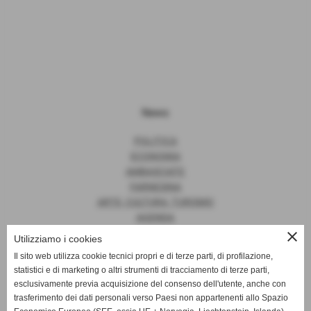
News
POLITICA
ECONOMIA
AMBASCIATE
FARNESINA
ARTE, CULTURA, TURISMO
AGENDA
close
Utilizziamo i cookies
Il sito web utilizza cookie tecnici propri e di terze parti, di profilazione,
statistici e di marketing o altri strumenti di tracciamento di terze parti,
News
esclusivamente previa acquisizione del consenso dell'utente, anche con
trasferimento dei dati personali verso Paesi non appartenenti allo Spazio
EUROPA