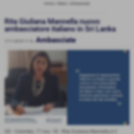
Home
>
News
>
Ambasciate
Rita Giuliana Mannella nuovo
ambasciatore italiano in Sri Lanka
Ambasciate
17-11-2018 11:16
-
GD - Colombo, 17 nov. 18 - Rita Giuliana Mannella è il