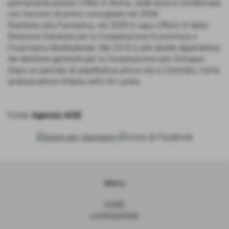
permanente presso l'ONU in Roma, sede dove è confermata
con funzioni di primo consigliere nel 2008.
Rientrata alla Farnesina, nel 2009 è capo Uffizio VI della
Direzione Generale per la Cooperazione Economica e
Finanziaria Multilaterale. Nel 2010 è alle dirette dipendenze
del direttore generale per la Cooperazione allo Sviluppo.
Dopo un periodo di aspettativa arriva ora a Colombo, come
ambasciatrice d’Italia nello Sri Lanka.
Fonte:
Agenzia AISE
Menu
HOME
LA REDAZIONE