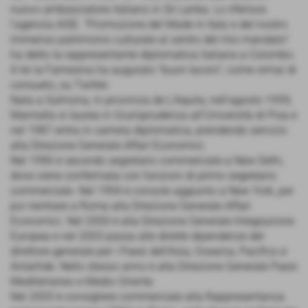
nuovo ambasciatore italiano in Sri Lanka. Lo riferisce
l'agenzia AISE. "Promozione del Made in Italy e del nostro
immenso patrimonio culturale al centro del mio mandato"
ha detto la rappresentante diplomatica italiana a Colombo.
A lei la Farnesina ha augurato "buon lavoro", come ormai di
consueto, su Twitter.
Nata a Sulmona, in provincia de L'Aquila, nell’agosto 1959,
Mannella si laurea in Giurisprudenza all’Università di Pisa e
nel 1987 entra in carriera diplomatica, prendendo servizio
alla Direzione Generale Affari Economici.
Nel 1990 è secondo segretario commerciale a New Delhi,
dove viene confermata con funzioni di primo segretario
commerciale. Nel 1994 è console aggiunto a New York, per
poi rientrare a Roma alla Direzione Generale Affari
Economici. Nel 2000 è alla Direzione Generale Integrazione
Europea e nel 2003 passa alle dirette dipendenze del
direttore generale per i Paesi dell'Asia, Oceania, Pacifico e
Antartide. Nello stesso anno è alla Direzione Generale Paesi
Mediterraneo e Medio Oriente.
Nel 2005 è consigliere commerciale alla Rappresentanza