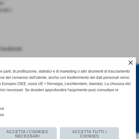
re
icato l
close
ze parti, di profilazione, statistici e di marketing o altri strumenti di tracciamento
Giornale Diplomatico
one del consenso dell'utente, anche con trasferimento dei dati personali verso
 Europeo (SEE, ossia UE + Norvegia, Liechtenstein, Islanda). La chiusura del
nici necessari. Se desideri approfondire l'argomento puoi consultare le
si.
nso
ACCETTA I COOKIES
ACCETTA TUTTI I
NECESSARI
COOKIES