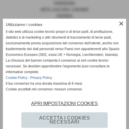
FARNESINA
ARTE, CULTURA, TURISMO
AGENDA
close
Utilizziamo i cookies
Il sito web utilizza cookie tecnici propri e di terze parti, di profilazione,
statistici e di marketing o altri strumenti di tracciamento di terze parti,
News
esclusivamente previa acquisizione del consenso dell'utente, anche con
trasferimento dei dati personali verso Paesi non appartenenti allo Spazio
EUROPA
Economico Europeo (SEE, ossia UE + Norvegia, Liechtenstein, Islanda).
OPINIONI
La chiusura del banner comporta il consenso ai soli cookie tecnici
PARLAMENTO
necessari. Se desideri approfondire l'argomento puoi consultare le
PERSONE
informative complete.
VATICANO
Cookie Policy
-
Privacy Policy
MADE IN ITALY
Il tuo consenso ha una durata massima di 6 mesi.
Cookie accettati nel consenso: nessun consenso
APRI IMPOSTAZIONI COOKIES
Giornale Diplomatico
ACCETTA I COOKIES
NECESSARI
Privacy Policy
-
Cookie Policy
-
Accessibilità