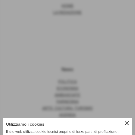
HOME
LA REDAZIONE
News
POLITICA
ECONOMIA
AMBASCIATE
FARNESINA
ARTE, CULTURA, TURISMO
AGENDA
close
Utilizziamo i cookies
Il sito web utilizza cookie tecnici propri e di terze parti, di profilazione,