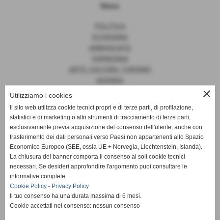
News
POLITICA
ECONOMIA
AMBASCIATE
FARNESINA
ARTE, CULTURA, TURISMO
AGENDA
close
Utilizziamo i cookies
Il sito web utilizza cookie tecnici propri e di terze parti, di profilazione,
statistici e di marketing o altri strumenti di tracciamento di terze parti,
News
esclusivamente previa acquisizione del consenso dell'utente, anche con
trasferimento dei dati personali verso Paesi non appartenenti allo Spazio
EUROPA
Economico Europeo (SEE, ossia UE + Norvegia, Liechtenstein, Islanda).
OPINIONI
La chiusura del banner comporta il consenso ai soli cookie tecnici
PARLAMENTO
necessari. Se desideri approfondire l'argomento puoi consultare le
PERSONE
informative complete.
VATICANO
Cookie Policy
-
Privacy Policy
MADE IN ITALY
Il tuo consenso ha una durata massima di 6 mesi.
Cookie accettati nel consenso: nessun consenso