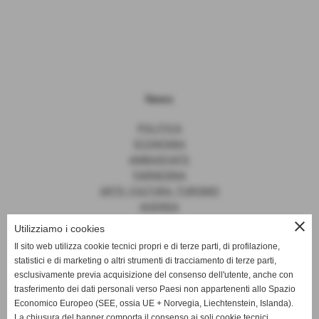
News
POLITICA
ECONOMIA
AMBASCIATE
FARNESINA
ARTE, CULTURA, TURISMO
AGENDA
close
Utilizziamo i cookies
Il sito web utilizza cookie tecnici propri e di terze parti, di profilazione,
statistici e di marketing o altri strumenti di tracciamento di terze parti,
News
esclusivamente previa acquisizione del consenso dell'utente, anche con
trasferimento dei dati personali verso Paesi non appartenenti allo Spazio
EUROPA
Economico Europeo (SEE, ossia UE + Norvegia, Liechtenstein, Islanda).
OPINIONI
La chiusura del banner comporta il consenso ai soli cookie tecnici