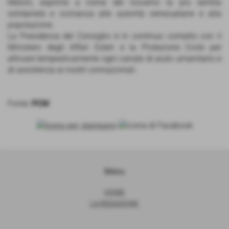
Meloni, esprime a nome del Governo la più sentita
solidarietà e vicinanza alle autorità venezuelane e alla
popolazione.
La Presidenza del Consiglio è in continuo contatto con il
Ministero degli Affari Esteri e la Protezione Civile per
attivare tempestivamente ogni canale di aiuto umanitario e
di assistenza ai nostri connazionali.
Fonte:
PCM
Menu
HOME
LA REDAZIONE