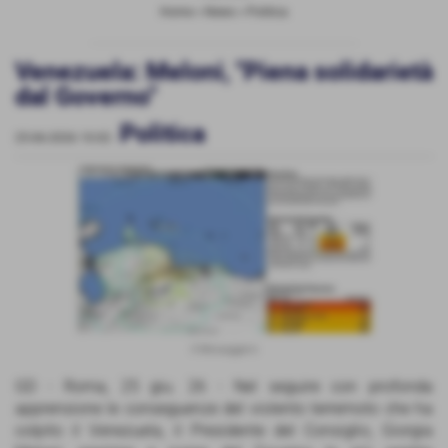
Home
>
News
>
Politica
Venezuela: Meloni, "Piena solidarietà
dal Governo"
Politica
25-06-2026 10:02
-
Il Messaggero
GD - Roma, 25 giu. 26 - Nel seguire con profonda
apprensione le conseguenze del violento terremoto che ha
colpito il Venezuela, il Presidente del Consiglio, Giorgia