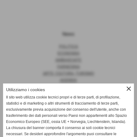
News
POLITICA
ECONOMIA
AMBASCIATE
FARNESINA
ARTE, CULTURA, TURISMO
AGENDA
close
Utilizziamo i cookies
Il sito web utilizza cookie tecnici propri e di terze parti, di profilazione,
statistici e di marketing o altri strumenti di tracciamento di terze parti,
News
esclusivamente previa acquisizione del consenso dell'utente, anche con
trasferimento dei dati personali verso Paesi non appartenenti allo Spazio
EUROPA
Economico Europeo (SEE, ossia UE + Norvegia, Liechtenstein, Islanda).
OPINIONI
La chiusura del banner comporta il consenso ai soli cookie tecnici
PARLAMENTO
necessari. Se desideri approfondire l'argomento puoi consultare le