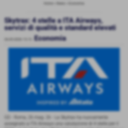
Home
>
News
>
Economia
Skytrax: 4 stelle a ITA Airways,
servizi di qualità e standard elevati
Economia
26-05-2026 15:15
-
GD - Roma, 26 mag. 26 - La Skytrax ha nuovamente
assegnato a ITA Airways una valutazione di 4 stelle per il