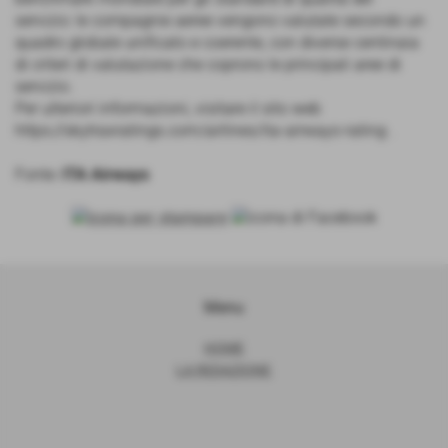
servizio: le compagnie aeree vengono valutate secondo un
quadro globale unificato e coerente, con diverse centinaia
di criteri di valutazione che coprono le principali aree di
servizio.
Per ulteriori informazioni, visitare il sito web
https://skytraxratings.com/airlines/ita-airways-rating .
Fonte:
ITA Airways
Menu
HOME
LA REDAZIONE