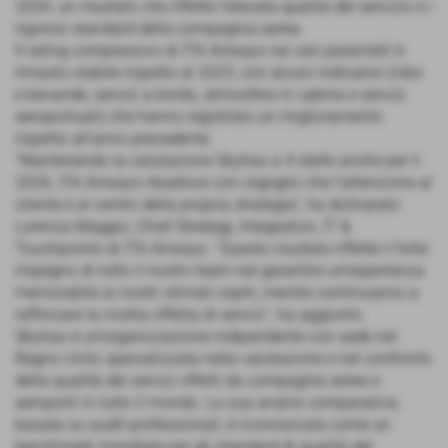
2026: un risultato che riflette l’elevata qualità del servizio e i
rigorosi standard della compagnia aerea.
Il rating complessivo di ITA Airways nei vari parametri è
rimasto stabile rispetto al 2025, con alcuni indicatori (cibo
e bevande, servizi a bordo, atmosfera in cabina e servizi
aeroportuali) che hanno registrato un miglioramento
rispetto all’anno precedente.
“Mantenendo la valutazione Skytrax a 4 stelle anche per il
2026, ITA Airways ribadisce con orgoglio che l’attenzione al
cliente è al centro della propria strategia”, ha dichiarato
Lorenza Maggio, Chief Strategy, Integration, IT &
Touchpoints di ITA Airways. “Questo risultato riflette il forte
impegno di tutto il nostro team nel garantire un’esperienza
memorabile ai nostri stimati ospiti, mentre continuiamo a
rafforzare la nostra offerta di servizi”, ha aggiunto.
Skytrax è un’organizzazione indipendente con sede nel
Regno Unito specializzata nella valutazione e nel confronto
della qualità dei servizi offerti da compagnie aeree e
aeroporti in tutto il mondo. La sua analisi comparativa,
basata su audit professionali, è riconosciuta come un
benchmark mondiale per gli standard di qualità del