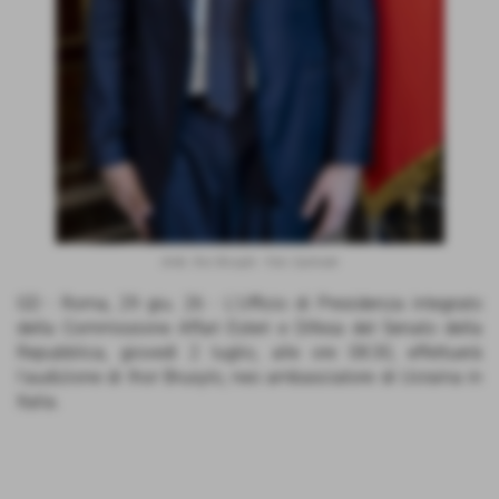
Amb. Ihor Brusylo - foto: Quirinale
GD - Roma, 29 giu. 26 - L'Ufficio di Presidenza integrato
della Commissione Affari Esteri e Difesa del Senato della
Repubblica, giovedì 2 luglio, alle ore 08:30, effettuerà
l'audizione di Ihor Brusylo, neo ambasciatore di Ucraina in
Italia.