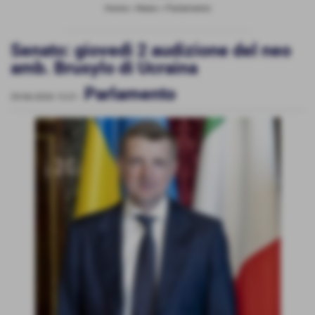
Home
>
News
>
Parlamento
Senato: giovedì 2 audizione del neo
amb. Brusylo di Ucraina
Parlamento
29-06-2026 13:21
-