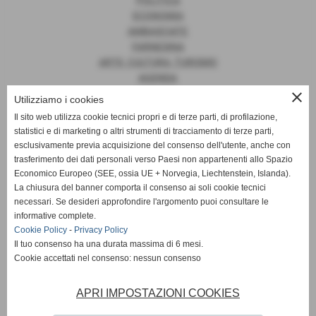
POLITICA
ECONOMIA
AMBASCIATE
FARNESINA
ARTE, CULTURA, TURISMO
AGENDA
close
Utilizziamo i cookies
Il sito web utilizza cookie tecnici propri e di terze parti, di profilazione,
statistici e di marketing o altri strumenti di tracciamento di terze parti,
News
esclusivamente previa acquisizione del consenso dell'utente, anche con
trasferimento dei dati personali verso Paesi non appartenenti allo Spazio
EUROPA
Economico Europeo (SEE, ossia UE + Norvegia, Liechtenstein, Islanda).
OPINIONI
La chiusura del banner comporta il consenso ai soli cookie tecnici
PARLAMENTO
necessari. Se desideri approfondire l'argomento puoi consultare le
PERSONE
informative complete.
VATICANO
Cookie Policy
-
Privacy Policy
MADE IN ITALY
Il tuo consenso ha una durata massima di 6 mesi.
Cookie accettati nel consenso: nessun consenso
APRI IMPOSTAZIONI COOKIES
Giornale Diplomatico