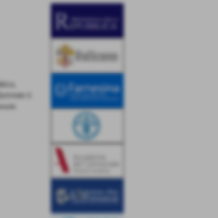
lica,
uirinale il
rocki.