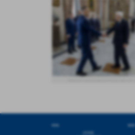
Mattarella riceve presidente di Polonia, Nawrocki - 
MENU
NEW
HOME