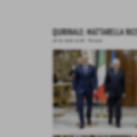
QUIRINALE: MATTARELLA RIC
18-05-2026 10:38
-
Persone
Mattarella riceve presidente di Polonia, Nawrocki - 