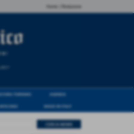
Home
|
Redazione
ULTURA TURISMO
AGENDA
VATICANO
MADE IN ITALY