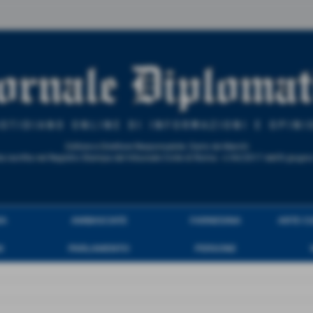
IA
AMBASCIATE
FARNESINA
ARTE C
I
PARLAMENTO
PERSONE