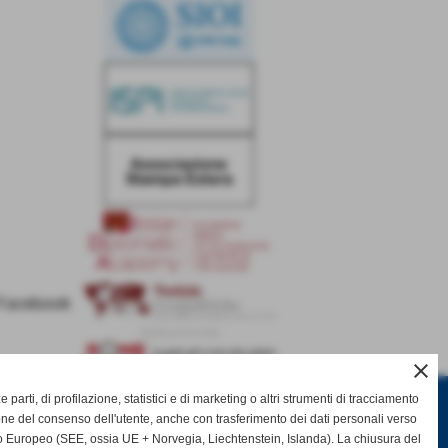
Media partnership
close
ze parti, di profilazione, statistici e di marketing o altri strumenti di tracciamento
Giornale Diplomatico
one del consenso dell'utente, anche con trasferimento dei dati personali verso
 Europeo (SEE, ossia UE + Norvegia, Liechtenstein, Islanda). La chiusura del