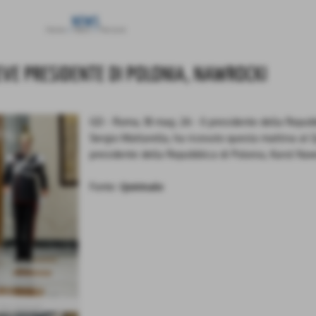
NEWS
Home
>
News
>
Persone
EVE PRESIDENTE DI POLONIA, NAWROCKI
GD - Roma, 18 mag. 26 - Il presidente della Repubb
Sergio Mattarella, ha ricevuto questa mattina al Q
presidente della Repubblica di Polonia, Karol Naw
Fonte:
Quirinale
foto: Quirinale