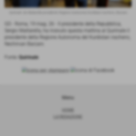
Quirinale: da Mattarella presidente Regione Autonoma Kurdistan iracheno, Barzani
GD - Roma, 19 mag. 26 - Il presidente della Repubblica,
Sergio Mattarella, ha ricevuto questa mattina al Quirinale il
presidente della Regione Autonoma del Kurdistan iracheno,
Nechirvan Barzani.
Fonte:
Quirinale
Menu
HOME
LA REDAZIONE