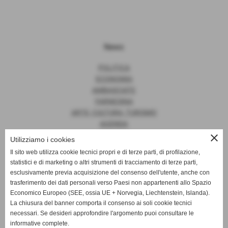
News
POLITICA
ECONOMIA
AMBASCIATE
FARNESINA
ARTE, CULTURA, TURISMO
AGENDA
close
Utilizziamo i cookies
Il sito web utilizza cookie tecnici propri e di terze parti, di profilazione,
statistici e di marketing o altri strumenti di tracciamento di terze parti,
News
esclusivamente previa acquisizione del consenso dell'utente, anche con
trasferimento dei dati personali verso Paesi non appartenenti allo Spazio
EUROPA
Economico Europeo (SEE, ossia UE + Norvegia, Liechtenstein, Islanda).
OPINIONI
La chiusura del banner comporta il consenso ai soli cookie tecnici
PARLAMENTO
necessari. Se desideri approfondire l'argomento puoi consultare le
PERSONE
informative complete.