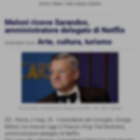
Home
>
News
>
Arte, cultura, turismo
Meloni riceve Sarandos,
amministratore delegato di Netflix
Arte, cultura, turismo
25-05-2026 18:33
-
Ted Sarandos, amministratore delegato di Netflix - foto: Ufficio Stampa
GD - Roma, 2 mag. 26 - Il presidente del Consiglio, Giorgia
Meloni, ha ricevuto oggi a Palazzo Chigi Ted Sarandos,
amministratore delegato di Netflix.