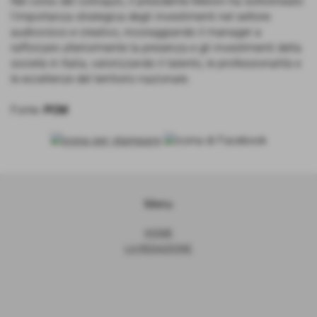
Nel corso del colloquio, il presidente Meloni ha sottolineato
l’importanza strategica degli investimenti nel settore
audiovisivo e creativo, incoraggiando il manager a
rafforzare ulteriormente la presenza e gli investimenti della
società in Italia, valorizzando il talento, le professionalità e
le eccellenze del territorio nazionale.
Fonte:
PCM
Menu
HOME
LA REDAZIONE