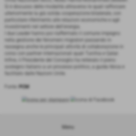
Si è discusso delle modalità attraverso le quali rafforzare
ulteriormente la già solida cooperazione bilaterale, con
particolare riferimento alle relazioni economiche e agli
investimenti nel settore dell’energia.
I due Leader hanno poi riaffermato il comune impegno
nella gestione dei fenomeni migratori passando in
rassegna anche le principali attività di collaborazione in
corso con partner internazionali quali Turchia e Qatar.
Infine, il Presidente del Consiglio ha reiterato il pieno
sostegno italiano a un processo politico, a guida libica e
facilitato dalle Nazioni Unite.
Fonte:
PCM
Menu