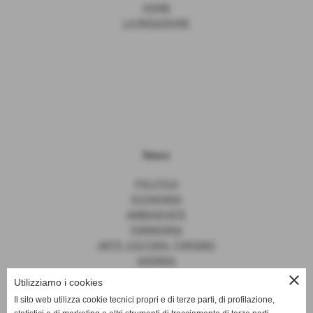
HOME
LA REDAZIONE
News
POLITICA
ECONOMIA
AMBASCIATE
FARNESINA
ARTE, CULTURA, TURISMO
AGENDA
close
Utilizziamo i cookies
Il sito web utilizza cookie tecnici propri e di terze parti, di profilazione,