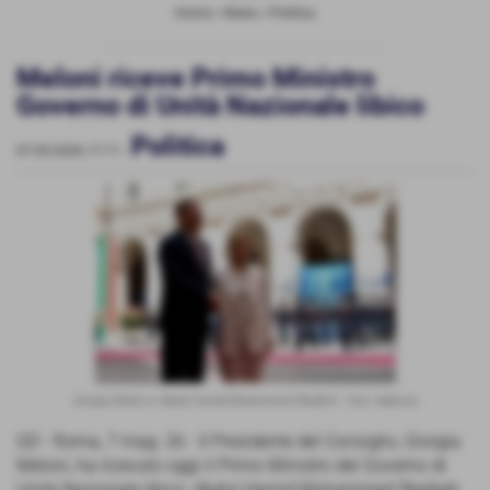
Home
>
News
>
Politica
Meloni riceve Primo Ministro
Governo di Unità Nazionale libico
Politica
07-05-2026 17:11
-
Giorgia Meloni e Abdul Hamid Mohammed Dbeibeh - foto: Italpress
GD - Roma, 7 mag. 26 - Il Presidente del Consiglio, Giorgia
Meloni, ha ricevuto oggi il Primo Ministro del Governo di
Unità Nazionale libico, Abdul Hamid Mohammed Dbeibeh.