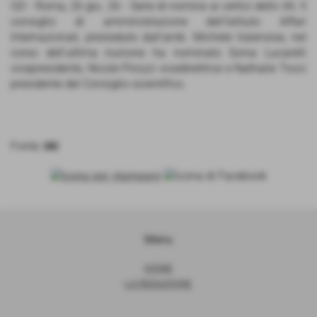
GD - Roma, 26 giu. 26 - Serie di nomine ai vertici dello IAI. Il
consiglio di amministrazione dell'Istituto Affari
Internazionali, presieduto dall'amb. Michele Valensise, nel
corso dell'ultima riunione ha nominato Sonia Lucarelli
vicepresidente, Nicole Pirozzi vicedirettrice e Nathalie Tocci
presidente del Consiglio scientifico.
Fonte:
IAI
Menu
HOME
LA REDAZIONE