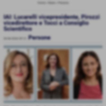
Home
>
News
>
Persone
IAI: Lucarelli vicepresidente, Pirozzi
vicedirettore e Tocci a Consiglio
Scientifico
Persone
26-06-2026 09:12
-