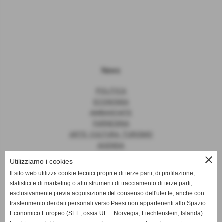
News
POLITICA
ECONOMIA
AMBASCIATE
FARNESINA
ARTE, CULTURA, TURISMO
AGENDA
close
Utilizziamo i cookies
Il sito web utilizza cookie tecnici propri e di terze parti, di profilazione,
statistici e di marketing o altri strumenti di tracciamento di terze parti,
News
esclusivamente previa acquisizione del consenso dell'utente, anche con
trasferimento dei dati personali verso Paesi non appartenenti allo Spazio
EUROPA
Economico Europeo (SEE, ossia UE + Norvegia, Liechtenstein, Islanda).
OPINIONI