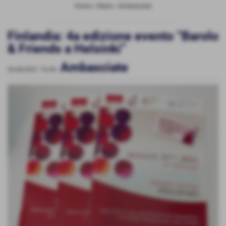
Home
>
News
>
Ambasciate
Finlandia: 4a edizione evento “Barolo
& Friends a Helsinki”
Ambasciate
26-08-2021 16:44
-