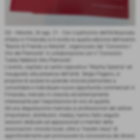
GD - Helsinki, 26 ago. 21 - Con il patrocinio dell’Ambasciata
d’Italia in Finlandia si è svolta la quarta edizione dell’evento
“Barolo & Friends a Helsinki”, organizzato dal “Consorzio I
Vini del Piemonte” in collaborazione con il “Consorzio
Tutela Nebbioli Alto Piemonte”.
L’evento, ospitato al centro espositivo “Wanha Satama” ed
inaugurato alla presenza dell’amb. Sergio Pagano, si
propone di aiutare le aziende vinicole piemontesi a
consolidare e individuare nuove opportunità commerciali in
Finlandia, mercato in crescita ed estremamente
interessante per l’esportazione di vino di qualità.
Ad una degustazione riservata ai professionisti del settore
(importatori, distributori, media), hanno fatto seguito
sessioni dedicate ad appassionati e membri delle
associazioni vinicole locali, oltre a “master class” di
approfondimento per promuovere la conoscenza dei diversi