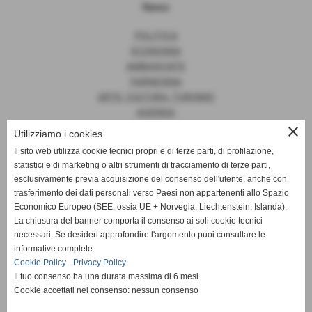
News
POLITICA
ECONOMIA
AMBASCIATE
FARNESINA
ARTE, CULTURA, TURISMO
AGENDA
close
Utilizziamo i cookies
Il sito web utilizza cookie tecnici propri e di terze parti, di profilazione,
statistici e di marketing o altri strumenti di tracciamento di terze parti,
News
esclusivamente previa acquisizione del consenso dell'utente, anche con
trasferimento dei dati personali verso Paesi non appartenenti allo Spazio
EUROPA
Economico Europeo (SEE, ossia UE + Norvegia, Liechtenstein, Islanda).
OPINIONI
La chiusura del banner comporta il consenso ai soli cookie tecnici
PARLAMENTO
necessari. Se desideri approfondire l'argomento puoi consultare le
PERSONE
informative complete.
VATICANO
Cookie Policy
-
Privacy Policy
MADE IN ITALY
Il tuo consenso ha una durata massima di 6 mesi.
Cookie accettati nel consenso: nessun consenso