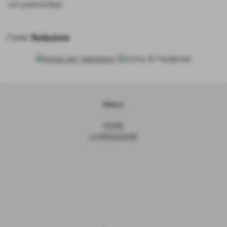
vini piemontesi.
Fonte:
Redazione
Menu
HOME
LA REDAZIONE