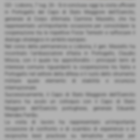
GD - Lisbons, 7 lug. 26 - Si è conclusa oggi la visita ufficiale
in Portogallo del Capo di Stato Maggiore dell’Esercito,
generale di Corpo d’Armata Carmine Masiello, che ha
rappresentato un’importante occasione per consolidare la
cooperazione tra le rispettive Forze Terrestri e rafforzare il
dialogo strategico in ambito europeo.
Nel corso della permanenza a Lisbona, il gen. Masiello ha
incontrato l’ambasciatore d’Italia in Portogallo, Claudio
Miscia, con il quale ha approfondito i principali temi di
interesse comune riguardanti la cooperazione tra Italia e
Portogallo nel settore della difesa e il ruolo dello strumento
militare quale elemento di stabilità e sicurezza
internazionale.
Successivamente, il Capo di Stato Maggiore dell’Esercito
italiano ha avuto un colloquio con il Capo di Stato
Maggiore dell’Esercito portoghese, generale Eduardo
Mendes Ferrão.
La visita di lavoro ha rappresentato un'importante
occasione di confronto e di scambio di esperienze e di
reciproche best practices su tematiche centrali per