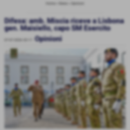
Home
>
News
>
Opinioni
Difesa: amb. Miscia riceve a Lisbona
gen. Maisiello, capo SM Esercito
Opinioni
07-07-2026 20:17
-