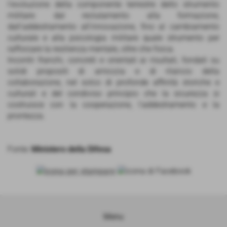
l'evoluzione della componente terrestre dello strumento
militare: dal reclutamento alla formazione,
dall'addestramento all'innovazione, fino al cambiamento
culturale e alla psicologia militare quale strumento per
rafforzare la resilienza mentale, oltre che fisica.
Incontri franchi, concreti e orientati ai risultati, fondati su
solidi propositi di amicizia e di rilancio della
collaborazione, nel solco di profonde affinità storiche e
culturali e del condiviso principio che la sicurezza si
costruisce con la cooperazione, l'addestramento e la
prontezza.
Fonte:
Ministero della Difesa
Menu