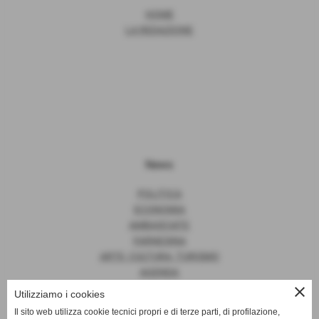
HOME
LA REDAZIONE
News
POLITICA
ECONOMIA
AMBASCIATE
FARNESINA
ARTE, CULTURA, TURISMO
AGENDA
close
Utilizziamo i cookies
Il sito web utilizza cookie tecnici propri e di terze parti, di profilazione,