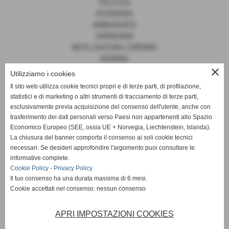
POLITICA
ECONOMIA
AMBASCIATE
FARNESINA
ARTE, CULTURA, TURISMO
AGENDA
close
Utilizziamo i cookies
Il sito web utilizza cookie tecnici propri e di terze parti, di profilazione,
statistici e di marketing o altri strumenti di tracciamento di terze parti,
News
esclusivamente previa acquisizione del consenso dell'utente, anche con
trasferimento dei dati personali verso Paesi non appartenenti allo Spazio
EUROPA
Economico Europeo (SEE, ossia UE + Norvegia, Liechtenstein, Islanda).
OPINIONI
La chiusura del banner comporta il consenso ai soli cookie tecnici
PARLAMENTO
necessari. Se desideri approfondire l'argomento puoi consultare le
PERSONE
informative complete.
VATICANO
Cookie Policy
-
Privacy Policy
MADE IN ITALY
Il tuo consenso ha una durata massima di 6 mesi.
Cookie accettati nel consenso: nessun consenso
APRI IMPOSTAZIONI COOKIES
Giornale Diplomatico