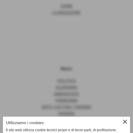
HOME
LA REDAZIONE
News
POLITICA
ECONOMIA
AMBASCIATE
FARNESINA
ARTE, CULTURA, TURISMO
AGENDA
close
Utilizziamo i cookies
Il sito web utilizza cookie tecnici propri e di terze parti, di profilazione,