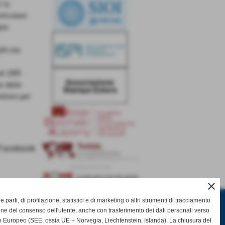
r la
rticolare
gno
024 che
el 2015
o delle
ilioni per
Media partnership
close
ze parti, di profilazione, statistici e di marketing o altri strumenti di tracciamento
Giornale Diplomatico
one del consenso dell'utente, anche con trasferimento dei dati personali verso
 Europeo (SEE, ossia UE + Norvegia, Liechtenstein, Islanda). La chiusura del