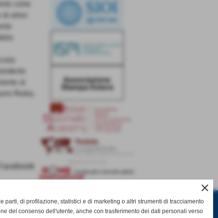
dente come
 di attori
ente
della
ciata
spondente
stente al
nni Riotta,
Media partnership
close
ze parti, di profilazione, statistici e di marketing o altri strumenti di tracciamento
Giornale Diplomatico
one del consenso dell'utente, anche con trasferimento dei dati personali verso