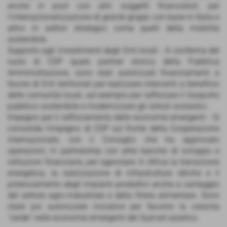
anche in pool con altri soggetti finanziatori, per
l’internazionalizzazione di grandi gruppi con base in Italia e
attivi in settori strategici come quelli della mobilità
sostenibile.
Supporto agli investimenti degli Enti locali - A conferma del
ruolo di CDP quale partner storico della Pubblica
Amministrazione, sono stati autorizzati finanziamenti a
favore di Enti territoriali per realizzare interventi a beneficio
delle comunità locali, ad esempio per rafforzare il trasporto
pubblico sostenibile e modernizzare gli istituti scolastici.
Impegno per il rafforzamento delle economie emergenti - Si
consolida l’impegno di CDP sul fronte della Cooperazione
internazionale, con il Consiglio che ha approvato
operazioni, in partnership con altre banche di sviluppo e
istituzioni finanziarie, per agevolare in Africa la transizione
energetica, la realizzazione di infrastrutture idriche e il
potenziamento degli impianti produttivi anche a vantaggio
del settore agro-industriale e della filiera alimentare. Sono
state poi autorizzate iniziative per favorire la crescita
“verde” nelle economie emergenti del Sud-est asiatico.