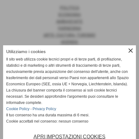
POLITICA
ECONOMIA
AMBASCIATE
FARNESINA
ARTE, CULTURA, TURISMO
AGENDA
close
Utilizziamo i cookies
Il sito web utilizza cookie tecnici propri e di terze parti, di profilazione,
statistici e di marketing o altri strumenti di tracciamento di terze parti,
News
esclusivamente previa acquisizione del consenso dell'utente, anche con
trasferimento dei dati personali verso Paesi non appartenenti allo Spazio
EUROPA
Economico Europeo (SEE, ossia UE + Norvegia, Liechtenstein, Islanda).
OPINIONI
La chiusura del banner comporta il consenso ai soli cookie tecnici
PARLAMENTO
necessari. Se desideri approfondire l'argomento puoi consultare le
PERSONE
informative complete.
VATICANO
Cookie Policy
-
Privacy Policy
MADE IN ITALY
Il tuo consenso ha una durata massima di 6 mesi.
Cookie accettati nel consenso: nessun consenso
APRI IMPOSTAZIONI COOKIES