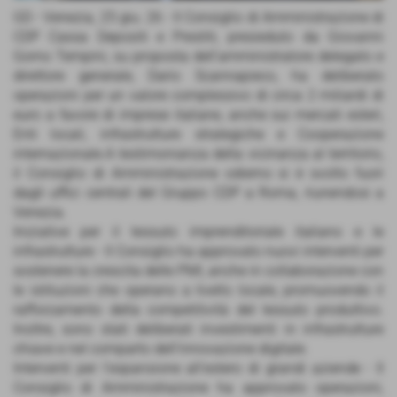
GD - Venezia, 25 giu. 26 - Il Consiglio di Amministrazione di
CDP Cassa Depositi e Prestiti, presieduto da Giovanni
Gorno Tempini, su proposta dell’amministratore delegato e
direttore generale, Dario Scannapieco, ha deliberato
operazioni per un valore complessivo di circa 2 miliardi di
euro a favore di imprese italiane, anche sui mercati esteri,
Enti locali, infrastrutture strategiche e Cooperazione
internazionale.A testimonianza della vicinanza al territorio,
il Consiglio di Amministrazione odierno si è svolto fuori
dagli uffici centrali del Gruppo CDP a Roma, riunendosi a
Venezia.
Iniziative per il tessuto imprenditoriale italiano e le
infrastrutture - Il Consiglio ha approvato nuovi interventi per
sostenere la crescita delle PMI, anche in collaborazione con
le istituzioni che operano a livello locale, promuovendo il
rafforzamento della competitività del tessuto produttivo.
Inoltre, sono stati deliberati investimenti in infrastrutture
chiave e nel comparto dell’innovazione digitale.
Interventi per l’espansione all’estero di grandi aziende - Il
Consiglio di Amministrazione ha approvato operazioni,