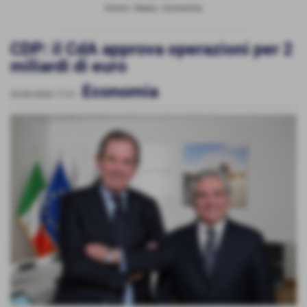
Home
>
News
>
Economia
CDP: il CdA approva operazioni per 2
miliardi di euro
Economia
25-06-2026 17:21
-