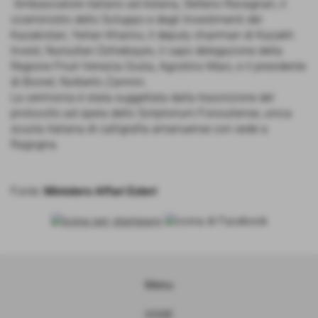
´Ambasciatore italiano ad Astana, Stefano Ravagnan, il
viceministro dello Sviluppo e degli Investimenti del
Kazakistan, Yerlan Khairov, il deputy chairman di Kazakh
Invest, Nursultan Dzhiebayev, il capo delegazione della
Regione Friuli-Venezia Giulia, Agostino Maio, e il presidente
di Bionet, Norberto Zannini.
La cerimonia è stata suggellata dalla trascrizione del
protocollo ad opera dello Scriptorium Foroiuliense, unica
scuola italiana di calligrafia amanuense con sede a
Ragogna.
Fonte:
Ministero Affari Esteri
Menu
HOME