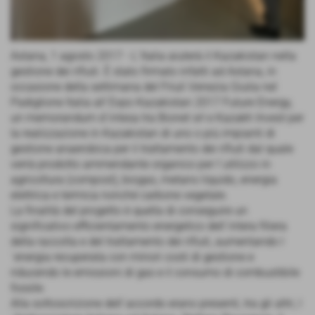
Astana, 1 agosto 2017 - L´Italia aiuterà il Kazakistan nella
gestione dei rifiuti. È stato firmato infatti ad Astana, in
occasione della settimana del Friuli Venezia Giulia nel
Padiglione Italia all´Expo Kazakistan 2017 Future Energy,
un memorandum d´intesa tra Bionet srl e Kazakh Invest per
la realizzazione in Kazakistan di uno o più impianti di
gestione anaerobica per il trattamento dei rifiuti dal quale
verrà prodotto ammendante organico per l´utilizzo in
agricoltura (compost), biogas, metano liquido, energia
elettrica e termica nonché carbone vegetale.
La finalità del progetto è quella di conseguire un
significativo efficientamento energetico dell´intera filiera
della raccolta e del trattamento dei rifiuti, aumentando l
´energia recuperata con minori costi di gestione e
riducendo le emissioni di gas e il consumo di combustibile
fossile.
Alla sottoscrizione dell´accordo erano presenti, tra gli altri, l