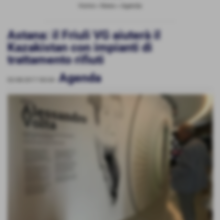
Home
>
News
>
Agenda
Astana: il Friuli VG aiuterà il
Kazakistan con impianti di
trattamento rifiuti
Agenda
02-08-2017 00:04
-