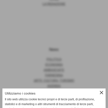
LA REDAZIONE
News
POLITICA
ECONOMIA
AMBASCIATE
FARNESINA
ARTE, CULTURA, TURISMO
AGENDA
close
Utilizziamo i cookies
Il sito web utilizza cookie tecnici propri e di terze parti, di profilazione,
statistici e di marketing o altri strumenti di tracciamento di terze parti,
News