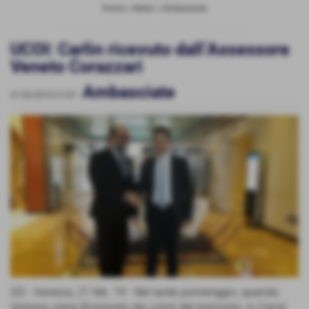
Home
>
News
>
Ambasciate
UCOI: Carlin ricevuto dall’Assessore
Veneto Corazzari
Ambasciate
21-02-2019 21:07
-
GD - Venezia, 21 feb. 19 - Nel tardo pomeriggio, quando
Venezia viene Illuminata dai colori del tramonto, in Canal