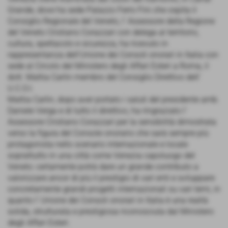
Grande, dove ha sede Palazzo Ferro Fini che ospita il
Consiglio Regionale del Veneto, l' Assessore della Regione
del Veneto Cristiano Corazzari con delega al territorio,
cultura, spettacolo e sicurezza, ha ricevuto in
rappresentanza dell'Unione dei Consoli onorari in Italia con
sede al Circolo del Ministero degli Affari Esteri a Roma, il
dott. Mattia Carlin membro del Consiglio Direttivo dell'
U.C.O.I.
Mattia Carlin, dopo aver portato i saluti del presidente amb.
Daniele Verga e di tutto il direttivo, ha ringraziato l'
Assessore Cristiano Corazzari per la sensibilità dimostrata
verso la figura del Console onorario che sarà sempre più
protagonista nello scenario internazionale e locale
soprattutto in una città come Venezia capoluogo del
Veneto: certamente potrà dare un grande contributo a
valorizzare ancor di più il prestigio di vari enti e sviluppare
concretamente grandi progetti internazionali su vari temi, in
quanto l' Unione dei Consoli onorari in Italia è una realtà
solida, strutturata e prestigiosa riconosciuta dal Ministero
degli Affari Esteri.