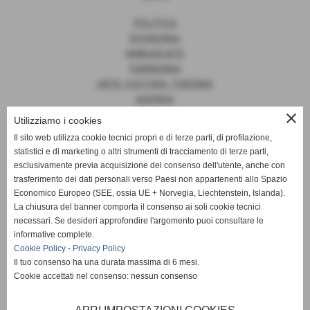
POLITICA
ECONOMIA
AMBASCIATE
FARNESINA
ARTE, CULTURA, TURISMO
AGENDA
close
Utilizziamo i cookies
Il sito web utilizza cookie tecnici propri e di terze parti, di profilazione,
statistici e di marketing o altri strumenti di tracciamento di terze parti,
News
esclusivamente previa acquisizione del consenso dell'utente, anche con
trasferimento dei dati personali verso Paesi non appartenenti allo Spazio
EUROPA
Economico Europeo (SEE, ossia UE + Norvegia, Liechtenstein, Islanda).
OPINIONI
La chiusura del banner comporta il consenso ai soli cookie tecnici
PARLAMENTO
necessari. Se desideri approfondire l'argomento puoi consultare le
PERSONE
informative complete.
VATICANO
Cookie Policy
-
Privacy Policy
MADE IN ITALY
Il tuo consenso ha una durata massima di 6 mesi.
Cookie accettati nel consenso: nessun consenso