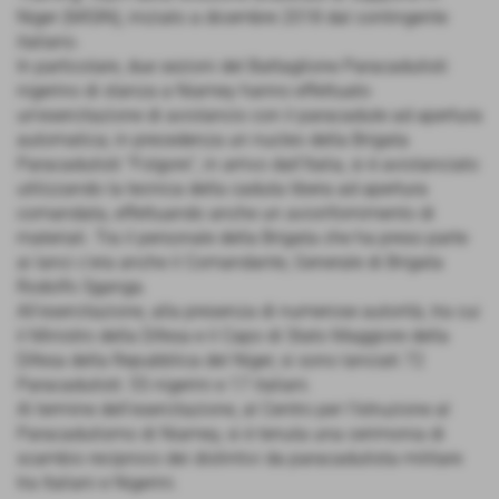
Niger (MISIN), iniziato a dicembre 2018 dal contingente
italiano.
In particolare, due sezioni del Battaglione Paracadutisti
nigerino di stanza a Niamey hanno effettuato
un'esercitazione di aviolancio con il paracadute ad apertura
automatica; in precedenza un nucleo della Brigata
Paracadutisti “Folgore”, in arrivo dall'Italia, si è aviolanciato
utilizzando la tecnica della caduta libera ad apertura
comandata, effettuando anche un aviorifornimento di
materiali. Tra il personale della Brigata che ha preso parte
ai lanci c'era anche il Comandante, Generale di Brigata
Rodolfo Sganga.
All'esercitazione, alla presenza di numerose autorità, tra cui
il Ministro della Difesa e il Capo di Stato Maggiore della
Difesa della Repubblica del Niger, si sono lanciati 72
Paracadutisti: 55 nigerini e 17 italiani.
Al termine dell'esercitazione, al Centro per l'Istruzione al
Paracadutismo di Niamey, si è tenuta una cerimonia di
scambio reciproco dei distintivi da paracadutista militare
tra Italiani e Nigerini.