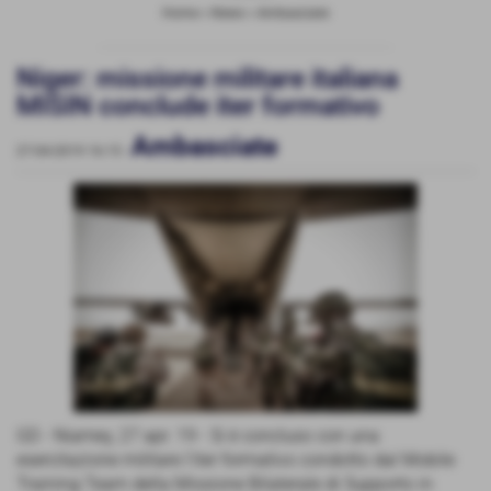
Home
>
News
>
Ambasciate
Niger: missione militare italiana
MISIN conclude iter formativo
Ambasciate
27-04-2019 16:15
-
GD - Niamey, 27 apr. 19 - Si è concluso con una
esercitazione militare l'iter formativo condotto dal Mobile
Training Team della Missione Bilaterale di Supporto in