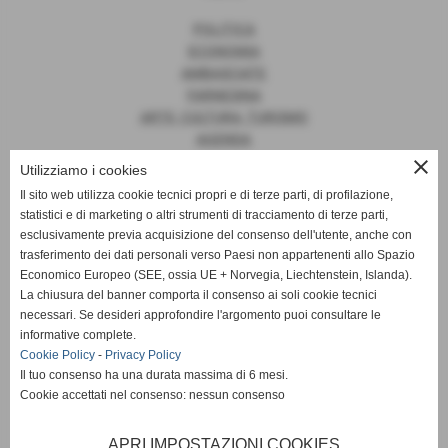
POLITICA
ECONOMIA
AMBASCIATE
FARNESINA
ARTE, CULTURA, TURISMO
AGENDA
close
Utilizziamo i cookies
Il sito web utilizza cookie tecnici propri e di terze parti, di profilazione,
statistici e di marketing o altri strumenti di tracciamento di terze parti,
News
esclusivamente previa acquisizione del consenso dell'utente, anche con
trasferimento dei dati personali verso Paesi non appartenenti allo Spazio
EUROPA
Economico Europeo (SEE, ossia UE + Norvegia, Liechtenstein, Islanda).
OPINIONI
La chiusura del banner comporta il consenso ai soli cookie tecnici
PARLAMENTO
necessari. Se desideri approfondire l'argomento puoi consultare le
PERSONE
informative complete.
VATICANO
Cookie Policy
-
Privacy Policy
MADE IN ITALY
Il tuo consenso ha una durata massima di 6 mesi.
Cookie accettati nel consenso: nessun consenso
APRI IMPOSTAZIONI COOKIES