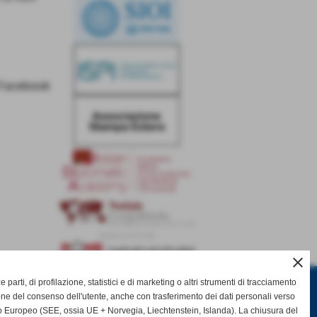
Media partnership
close
ze parti, di profilazione, statistici e di marketing o altri strumenti di tracciamento
Giornale Diplomatico
one del consenso dell'utente, anche con trasferimento dei dati personali verso
 Europeo (SEE, ossia UE + Norvegia, Liechtenstein, Islanda). La chiusura del