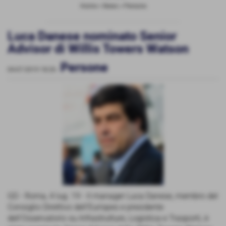
Home
>
News
>
Persone
Luca Danese nominato Senior
Advisor di Willis Towers Watson
Persone
04-07-2019 18:26
-
GD - Roma, 4 lug. 19 - Il manager Luca Danese, membro del
Consiglio Direttivo dell’Eurispes e presidente
dell’Osservatorio su Infrastrutture, Logistica e Trasporti, è