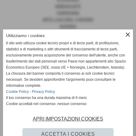
AMBASCIATE
FARNESINA
ARTE, CULTURA, TURISMO
AGENDA
close
Utilizziamo i cookies
Il sito web utilizza cookie tecnici propri e di terze parti, di profilazione,
statistici e di marketing o altri strumenti di tracciamento di terze parti,
News
esclusivamente previa acquisizione del consenso dell'utente, anche con
trasferimento dei dati personali verso Paesi non appartenenti allo Spazio
EUROPA
Economico Europeo (SEE, ossia UE + Norvegia, Liechtenstein, Islanda).
OPINIONI
La chiusura del banner comporta il consenso ai soli cookie tecnici
PARLAMENTO
necessari. Se desideri approfondire l'argomento puoi consultare le
PERSONE
informative complete.
VATICANO
Cookie Policy
-
Privacy Policy
MADE IN ITALY
Il tuo consenso ha una durata massima di 6 mesi.
Cookie accettati nel consenso: nessun consenso
APRI IMPOSTAZIONI COOKIES
Giornale Diplomatico
ACCETTA I COOKIES