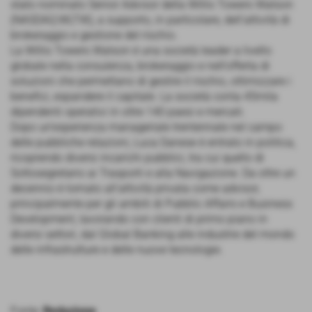
stato nominato Senior Advisor della Willis Towers Watson
(NASDAQ:WLTW), a supporto, in particolare, dell’attività di
brokeraggio e gestione del rischio.
La Willis Towers Watson è una società leader a livello
globale nella consulenza, brokeraggio e nell’offerta di
soluzioni che permettano di gestire il rischio, ottimizzare i
benefici, espandere il capitale. La società conta 45mila
dipendenti operativi in oltre 140 paesi e mercati.
Dopo un’esperienza manageriale trentennale nel campo
delle pubbliche relazioni, Luca Danese è entrato in politica,
ricoprendo diversi incarichi pubblici, tra cui quello di
Sottosegretario ai Trasporti e alla Navigazione. Da oltre un
decennio è tornato all’attività privata come advisor,
principalmente per gli ambiti di Pubblic Affairs e Business
Development, lavorando con clienti di primo piano in
diversi settori, dal Global Banking alle industrie del mondo
delle infrastrutture e delle nuove tecnologie.
Fonte:
Redazione