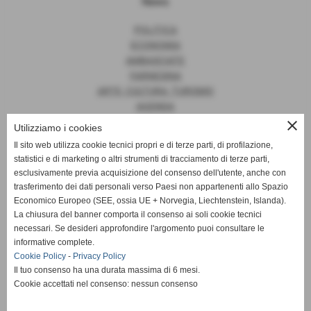
News
POLITICA
ECONOMIA
AMBASCIATE
FARNESINA
ARTE, CULTURA, TURISMO
AGENDA
close
Utilizziamo i cookies
Il sito web utilizza cookie tecnici propri e di terze parti, di profilazione,
statistici e di marketing o altri strumenti di tracciamento di terze parti,
News
esclusivamente previa acquisizione del consenso dell'utente, anche con
trasferimento dei dati personali verso Paesi non appartenenti allo Spazio
EUROPA
Economico Europeo (SEE, ossia UE + Norvegia, Liechtenstein, Islanda).
OPINIONI
La chiusura del banner comporta il consenso ai soli cookie tecnici
PARLAMENTO
necessari. Se desideri approfondire l'argomento puoi consultare le
PERSONE
informative complete.
VATICANO
Cookie Policy
-
Privacy Policy
MADE IN ITALY
Il tuo consenso ha una durata massima di 6 mesi.
Cookie accettati nel consenso: nessun consenso