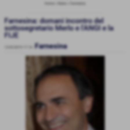
Home
>
News
>
Farnesina
Farnesina: domani incontro del
sottosegretario Merlo e l'ANGI e la
FIJE
Farnesina
13-03-2019 17:14
-