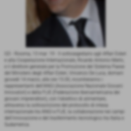
GD - Riooma, 13 mar. 19 - Il sottosegretario agli Affari Esteri
e alla Cooperazione Internazionale, Ricardo Antonio Merlo,
e il direttore generale per la Promozione del Sistema Paese
del Ministero degli Affari Esteri, Vincenzo De Luca, domani
giovedì 14 marzo, alle ore 15.00, incontreranno i
rappresentanti dell'ANGI (Associazione Nazionale Giovani
Innovatori) e della FIJE (Federazione Iberoamericana dei
giovani imprenditori), con l’obiettivo di alimentare,
attraverso la sottoscrizione del protocollo di intesa
internazionale tra ANGI e FIJE, la collaborazione nei campi
dell’innovazione e del trasferimento tecnologico tra Italia e
Sudamerica.