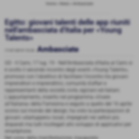
Home
>
News
>
Ambasciate
Egitto: giovani talenti delle app riuniti
nell'ambasciata d'Italia per «Young
Talents»
Ambasciate
17-07-2019 15:33
-
GD - Il Cairo, 17 lug. 19 - Nell'Ambasciata d'Italia al Cairo si
è svolto il secondo incontro degli eventi «Young Talents»,
promossi con l'obiettivo di facilitare l'incontro tra giovani
imprenditori e imprenditrici, comunità d'affari e
rappresentanti della società civile, egiziani ed italiani.
L'appuntamento, inserito nel programma «Vivere
all'Italiana» della Farnesina e seguito a quello del 16 aprile
scorso sul mondo del design, ha visto la partecipazioni di
giovani «startuppers» locali, impegnati nei settori più
disparati ma tutti ricollegati allo sviluppo di applicativi per
smartphone.
Nel corso della manifestazione, inaugurata