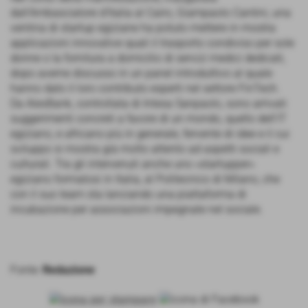
dall'Ambasciatore d'Italia al Cairo, Giampaolo Cantini, una
ventina di startup egiziane ha potuto mettere in mostra
applicazioni innovative quali il trasporto condiviso per sole
donne o la fornitura a domicilio di servizi medici dedicati,
dopo averne discusso in un panel introduttivo al quale
hanno dato il loro contributo esperti nel settore FinTech.
Da AlexBank, controllata di Intesa Sanpaolo, sono arrivati
suggerimenti concreti a favore di un mondo, quello dell'IT
egiziano, e africano più in generale, fervente di idee e il cui
sviluppo si mostra già molto attento ad aspetti sociali e
culturali. Tra gli intervenuti anche uno «startupper»
egiziano formatosi in Italia, al Politecnico di Milano, che
con il suo team sta lanciando una piattaforma di
incubazione per associazioni impegnate nel sociale.
Fonte:
Redazione