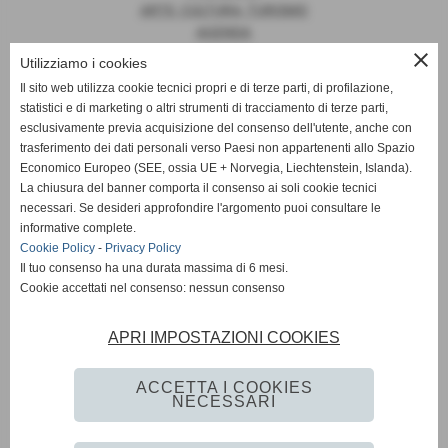
ARTE, CULTURA, TURISMO
AGENDA
close
Utilizziamo i cookies
Il sito web utilizza cookie tecnici propri e di terze parti, di profilazione,
statistici e di marketing o altri strumenti di tracciamento di terze parti,
News
esclusivamente previa acquisizione del consenso dell'utente, anche con
trasferimento dei dati personali verso Paesi non appartenenti allo Spazio
EUROPA
Economico Europeo (SEE, ossia UE + Norvegia, Liechtenstein, Islanda).
OPINIONI
La chiusura del banner comporta il consenso ai soli cookie tecnici
PARLAMENTO
necessari. Se desideri approfondire l'argomento puoi consultare le
PERSONE
informative complete.
VATICANO
Cookie Policy
-
Privacy Policy
MADE IN ITALY
Il tuo consenso ha una durata massima di 6 mesi.
Cookie accettati nel consenso: nessun consenso
APRI IMPOSTAZIONI COOKIES
Giornale Diplomatico
ACCETTA I COOKIES
NECESSARI
Privacy Policy
-
Cookie Policy
-
Accessibilità