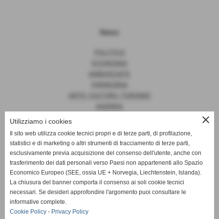
News
POLITICA
ECONOMIA
AMBASCIATE
FARNESINA
ARTE, CULTURA, TURISMO
AGENDA
close
Utilizziamo i cookies
Il sito web utilizza cookie tecnici propri e di terze parti, di profilazione,
statistici e di marketing o altri strumenti di tracciamento di terze parti,
News
esclusivamente previa acquisizione del consenso dell'utente, anche con
trasferimento dei dati personali verso Paesi non appartenenti allo Spazio
EUROPA
Economico Europeo (SEE, ossia UE + Norvegia, Liechtenstein, Islanda).
OPINIONI
La chiusura del banner comporta il consenso ai soli cookie tecnici
PARLAMENTO
necessari. Se desideri approfondire l'argomento puoi consultare le
PERSONE
informative complete.
VATICANO
Cookie Policy
-
Privacy Policy
MADE IN ITALY