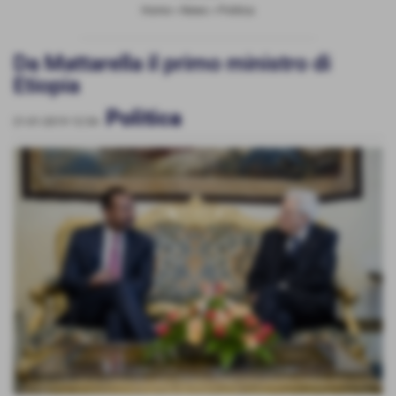
Home
>
News
>
Politica
Da Mattarella il primo ministro di
Etiopia
Politica
21-01-2019 12:54
-