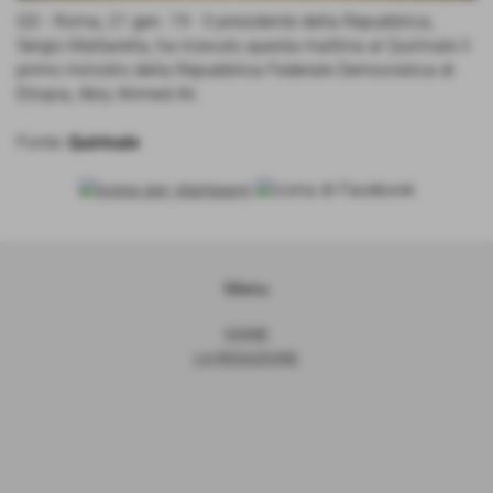
GD - Roma, 21 gen. 19 - Il presidente della Repubblica,
Sergio Mattarella, ha ricevuto questa mattina al Quirinale il
primo ministro della Repubblica Federale Democratica di
Etiopia, Abiy Ahmed Ali.
Fonte:
Quirinale
Menu
HOME
LA REDAZIONE