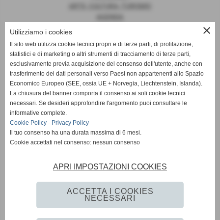
ARTE, CULTURA, TURISMO
AGENDA
close
Utilizziamo i cookies
Il sito web utilizza cookie tecnici propri e di terze parti, di profilazione,
statistici e di marketing o altri strumenti di tracciamento di terze parti,
News
esclusivamente previa acquisizione del consenso dell'utente, anche con
trasferimento dei dati personali verso Paesi non appartenenti allo Spazio
EUROPA
Economico Europeo (SEE, ossia UE + Norvegia, Liechtenstein, Islanda).
OPINIONI
La chiusura del banner comporta il consenso ai soli cookie tecnici
PARLAMENTO
necessari. Se desideri approfondire l'argomento puoi consultare le
PERSONE
informative complete.
VATICANO
Cookie Policy
-
Privacy Policy
MADE IN ITALY
Il tuo consenso ha una durata massima di 6 mesi.
Cookie accettati nel consenso: nessun consenso
APRI IMPOSTAZIONI COOKIES
Giornale Diplomatico
ACCETTA I COOKIES
NECESSARI
Privacy Policy
-
Cookie Policy
-
Accessibilità