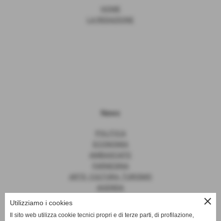
HOME
LA REDAZIONE
News
POLITICA
ECONOMIA
AMBASCIATE
FARNESINA
ARTE, CULTURA, TURISMO
AGENDA
close
Utilizziamo i cookies
Il sito web utilizza cookie tecnici propri e di terze parti, di profilazione,