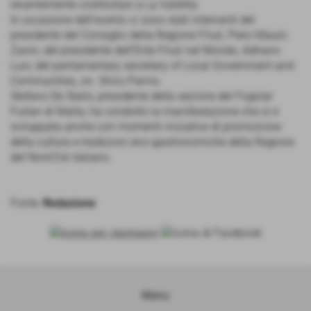
recentemente costituitasi a La Valletta.
In occasione dell’evento vi sono stati interventi del
presidente del Consiglio della Regione Friuli, Piero Mauro
Zanin; del presidente dell’Ente Friuli nel Mondo, Adriano
Luci; del parliamentary secretary of Local Government and
Communities, on. Silvio Parnis.
Stefano De Stalis, presidente della sezione del Fogolar
Furlan di Malta, ha condotto la manifestazione che si è
sviluppata anche con momenti iniziative di promozione
della cultura e tradizioni eno-gastronomiche della Regione
del Nord Est italiano.
Fonte:
Redazione
Menu