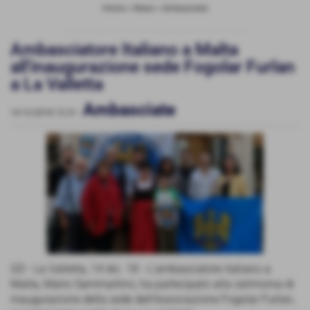
Home
>
News
>
Ambasciate
Ambasciatore Italiano a Malta
all'inaugurazione sede Fogolar Furlan
a La Valletta
Ambasciate
14-12-2018 12:31
-
GD - La Valletta, 14 dic. 18 - L’ambasciatore italiano a
Malta, Mario Sammartino, ha partecipato alla cerimonia di
inaugurazione della sede dell’Associazione Fogolar Furlan,