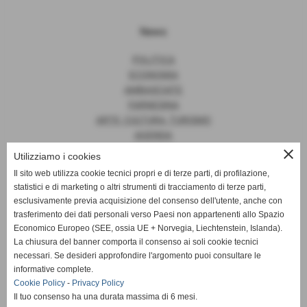
News
POLITICA
ECONOMIA
AMBASCIATE
FARNESINA
ARTE, CULTURA, TURISMO
AGENDA
close
Utilizziamo i cookies
Il sito web utilizza cookie tecnici propri e di terze parti, di profilazione,
statistici e di marketing o altri strumenti di tracciamento di terze parti,
News
esclusivamente previa acquisizione del consenso dell'utente, anche con
trasferimento dei dati personali verso Paesi non appartenenti allo Spazio
EUROPA
Economico Europeo (SEE, ossia UE + Norvegia, Liechtenstein, Islanda).
OPINIONI
La chiusura del banner comporta il consenso ai soli cookie tecnici
PARLAMENTO
necessari. Se desideri approfondire l'argomento puoi consultare le
PERSONE
informative complete.
VATICANO
Cookie Policy
-
Privacy Policy
MADE IN ITALY
Il tuo consenso ha una durata massima di 6 mesi.