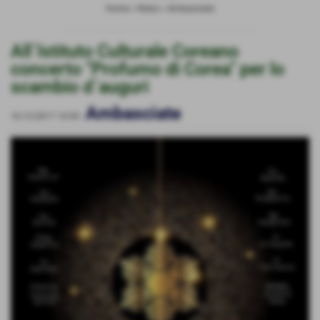
Home
>
News
>
Ambasciate
All´Istituto Culturale Coreano
concerto "Profumo di Corea" per lo
scambio d´auguri
Ambasciate
16-12-2017 14:59
-