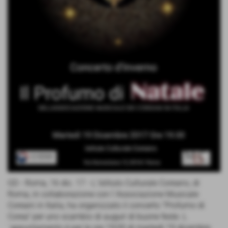
GD - Roma, 16 dic. 17 - L´Istituto Culturale Coreano, di
Roma, in collaborazione con l´Associazione Musicale
Coreani in Italia, ha organizzato il concerto "Profumo di
Corea" per uno scambio di auguri di buone feste. L
´appuntamento è per le ore 19:00 di martedì 19 dicembre.