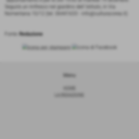
Seguirà un rinfresco nel giardino dell´Istituto, in ​Via
Nomentana 10/12 (tel. 06441633 - info@culturacorea.it)
Fonte:
Redazione
Menu
HOME
LA REDAZIONE