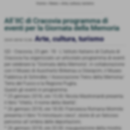
Home
>
News
>
Arte, cultura, turismo
All´IIC di Cracovia programma di
eventi per la Giornata della Memoria
Arte, cultura, turismo
23-01-2018 12:30
-
GD - Cracovia, 23 gen. 18 - L´Istituto Italiano di Cultura di
Cracovia ha organizzato un articolato programma di eventi
per celebrare la "Giornata della Memoria", in collaborazione
con il Museo di Auschwitz-Birkenau a Oświęcim, il Museo
Fabbrica di Schindler, l´Associazione Treno della Memoria/
Terra del Fuoco e la Regione Puglia.
Questi gli eventi in programma:
* 25 gennaio 2018, ore 15.00: Nicola Mastronardi presenta
il libro "Viteliù. Il nome della libertà";
* 26 gennaio 2018, ore 18.00: Francesca Romana Mormile
presenta il libro "Il minotauro cieco", storie di un faticoso
percorso all´ombra delle deportazioni;
* 26 gennaio 2018, ore 20.00: inaugurazione della mostra