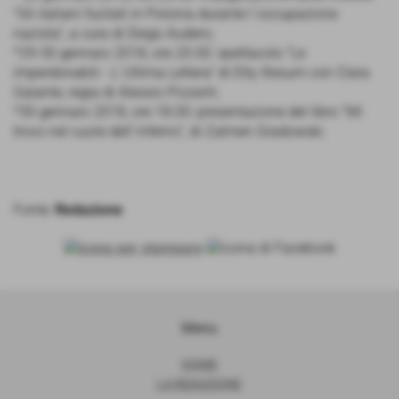
"Gli italiani fucilati in Polonia durante l´occupazione
nazista", a cura di Diego Audero;
*29-30 gennaio 2018, ore 20.00: spettacolo "Le
imperdonabili - L´Ultima Lettera" di Etty Illesum con Clara
Galante, regia di Alessio Pizzech;
*30 gennaio 2018, ore 18.00: presentazione del libro "Mi
trovo nel cuore dell´inferno", di Zalmen Gradowski.
Fonte:
Redazione
Menu
HOME
LA REDAZIONE