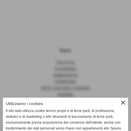
News
POLITICA
ECONOMIA
AMBASCIATE
FARNESINA
ARTE, CULTURA, TURISMO
AGENDA
close
Utilizziamo i cookies
Il sito web utilizza cookie tecnici propri e di terze parti, di profilazione,
statistici e di marketing o altri strumenti di tracciamento di terze parti,
News
esclusivamente previa acquisizione del consenso dell'utente, anche con
trasferimento dei dati personali verso Paesi non appartenenti allo Spazio
EUROPA