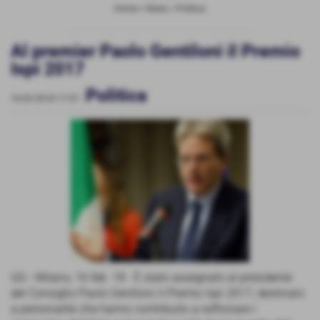
Home
>
News
>
Politica
Al premier Paolo Gentiloni il Premio
Ispi 2017
Politica
16-02-2018 17:07
-
GD - Milano, 16 feb. 18 - È stato assegnato al presidente
del Consiglio Paolo Gentiloni il Premio Ispi 2017, destinato
a personalità che hanno contribuito a rafforzare l