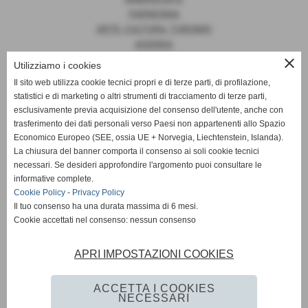
FARNESINA
ARTE, CULTURA, TURISMO
AGENDA
close
Utilizziamo i cookies
Il sito web utilizza cookie tecnici propri e di terze parti, di profilazione,
statistici e di marketing o altri strumenti di tracciamento di terze parti,
News
esclusivamente previa acquisizione del consenso dell'utente, anche con
trasferimento dei dati personali verso Paesi non appartenenti allo Spazio
EUROPA
Economico Europeo (SEE, ossia UE + Norvegia, Liechtenstein, Islanda).
OPINIONI
La chiusura del banner comporta il consenso ai soli cookie tecnici
PARLAMENTO
necessari. Se desideri approfondire l'argomento puoi consultare le
PERSONE
informative complete.
VATICANO
Cookie Policy
-
Privacy Policy
MADE IN ITALY
Il tuo consenso ha una durata massima di 6 mesi.
Cookie accettati nel consenso: nessun consenso
APRI IMPOSTAZIONI COOKIES
Giornale Diplomatico
ACCETTA I COOKIES
NECESSARI