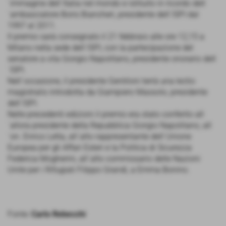
´immagine dell´Italia nel mondo e istituito in ricordo dell
´ambasciatore Boris Biancheri, presidente dell´ISPI dal
1997 al 2011.
Il premio sarà consegnato il 21 febbraio alle ore 12,15 a
Milano nella sede dell´ISPI, con la partecipazione del
senatore a vita Giorgio Napolitano, presidente onorario dell
´ISPI.
Nell´occasione, il presidente Gentiloni terrà una lectio
magistralis introdotta da Giampiero Massolo, presidente
dell´ISPI.
Nelle precedenti edizioni il premio era stato conferito all
´allora presidente della Repubblica Giorgio Napolitano, all
´on. Enrico Letta, all´alto rappresentante dell´Unione
Europea per gli Affari Esteri e la Politica di Sicurezza
Federica Mogherini, all´alto commissario delle Nazioni
Unite per i Rifugiati Filippo Grandi, a Emma Bonino.
Fonte:
Carlo Rebecchi