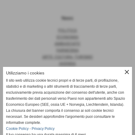
News
POLITICA
ECONOMIA
AMBASCIATE
FARNESINA
ARTE, CULTURA, TURISMO
AGENDA
close
Utilizziamo i cookies
Il sito web utilizza cookie tecnici propri e di terze parti, di profilazione,
statistici e di marketing o altri strumenti di tracciamento di terze parti,
News
esclusivamente previa acquisizione del consenso dell'utente, anche con
trasferimento dei dati personali verso Paesi non appartenenti allo Spazio
EUROPA
Economico Europeo (SEE, ossia UE + Norvegia, Liechtenstein, Islanda).
OPINIONI
La chiusura del banner comporta il consenso ai soli cookie tecnici
PARLAMENTO
necessari. Se desideri approfondire l'argomento puoi consultare le
PERSONE
informative complete.
VATICANO
Cookie Policy
-
Privacy Policy
MADE IN ITALY
Il tuo consenso ha una durata massima di 6 mesi.